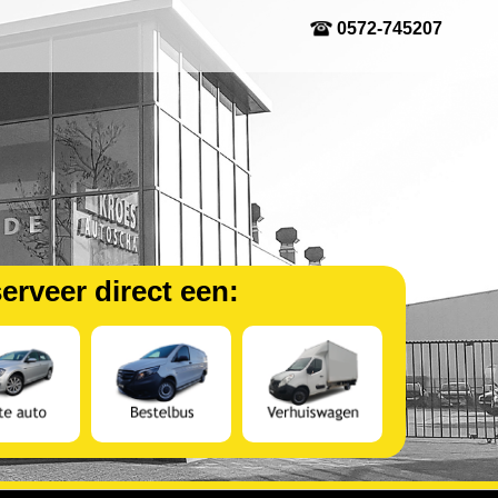
0572-745207
erveer direct een: